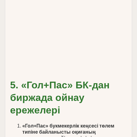
5. «Гол+Пас» БК-дан
биржада ойнау
ережелері
«Гол+Пас» букмекерлік кеңсесі төлем
типіне байланысты оқиғаның