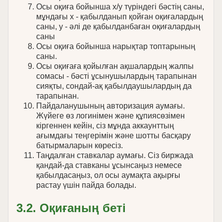
Осы оқиға бойынша х/у түріндегі бәстің саны,
мұндағы x - қабылданып қойған оқиғалардың
саны, y - әлі де қабылданбаған оқиғалардың
саны
Осы оқиға бойынша нарықтар топтарының
саны.
Осы оқиғаға қойылған ақшалардың жалпы
сомасы - бәсті ұсынушылардың тарапынан
сияқты, сондай-ақ қабылдаушылардың да
тарапынан.
Пайдаланушының авторизация аумағы.
Жүйеге өз логинімен және құпиясөзімен
кіргеннен кейін, сіз мұнда аккаунттың
ағымдағы теңгерімін және шотты басқару
батырмаларын көресіз.
Таңдалған ставкалар аумағы. Сіз биржада
қандай-да ставканы ұсынсаңыз немесе
қабылдасаңыз, ол осы аумақта ақырғы
растау үшін пайда болады.
3.2. Оқиғаның беті