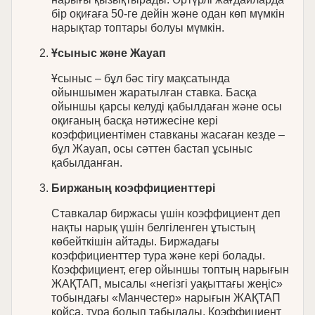
бір оқиғаға 50-ге дейін және одан көп мүмкін
нарықтар топтары болуы мүмкін.
Ұсыныс және Жауап
Ұсыныс – бұл бәс тігу мақсатында
ойыншымен жаратылған ставка. Басқа
ойыншы қарсы келуді қабылдаған және осы
оқиғаның басқа нәтижесіне кері
коэффициентімен ставканы жасаған кезде –
бұл Жауап, осы сәттен бастап ұсыныс
қабылданған.
Биржаның коэффициенттері
Ставкалар биржасы үшін коэффициент деп
нақты нарық үшін белгіленген ұтыстың
көбейткішін айтады. Биржадағы
коэффициенттер тура және кері болады.
Коэффициент, егер ойыншы топтың нарығын
ЖАҚТАП, мысалы «негізгі уақыттағы жеңіс»
тобындағы «Манчестер» нарығын ЖАҚТАП
қойса, тура болып табылады. Коэффициент