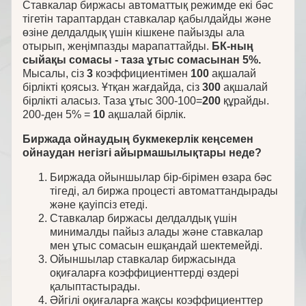
Ставкалар биржасы автоматтық режимде екі бәс
тігетін тараптардан ставкалар қабылдайды және
өзіне делдалдық үшін кішкене пайызды ала
отырып, жеңімпазды марапаттайды.
БК-ның
сыйақы сомасы - таза ұтыс сомасынан 5%.
Мысалы, сіз
3
коэффициентімен
100
ақшалай
бірлікті қоясыз. Ұтқан жағдайда, сіз
300
ақшалай
бірлікті аласыз. Таза ұтыс 300-100=
200
құрайды.
200-ден 5% =
10
ақшалай бірлік.
Биржада ойнаудың букмекерлік кеңсемен
ойнаудан негізгі айырмашылықтары неде?
Биржада ойыншылар бір-бірімен өзара бәс
тігеді, ал биржа процесті автоматтандырады
және қауіпсіз етеді.
Ставкалар биржасы делдалдық үшін
минималды пайыз алады және ставкалар
мен ұтыс сомасын ешқандай шектемейді.
Ойыншылар ставкалар биржасында
оқиғаларға коэффициенттерді өздері
қалыптастырады.
Әйгілі оқиғаларға жақсы коэффициенттер