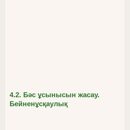
4.2. Бәс ұсынысын жасау.
Бейненұсқаулық