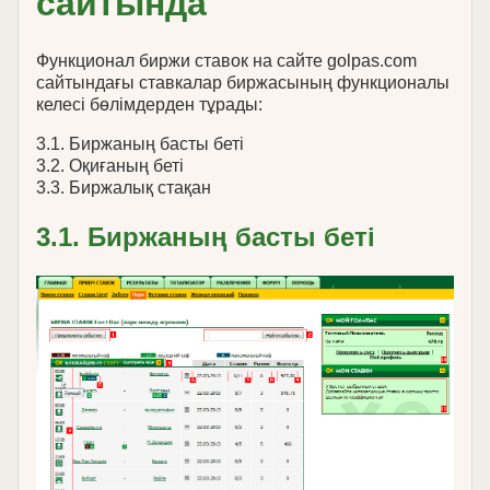
сайтында
Функционал биржи ставок на сайте golpas.com
сайтындағы ставкалар биржасының функционалы
келесі бөлімдерден тұрады:
3.1. Биржаның басты беті
3.2. Оқиғаның беті
3.3. Биржалық стақан
3.1. Биржаның басты беті