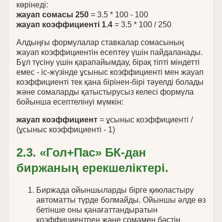
көрінеді:
жауап сомасы 250
= 3.5 * 100 - 100
жауап коэффициенті 1.4
= 3.5 * 100 / 250
Алдыңғы формулалар ставкалар сомасының
жауап коэффициентін есептеу үшін пайдаланады.
Бұл түсіну үшін қарапайымдау, бірақ тіпті міндетті
емес - іс-жүзінде ұсыныс коэффициенті мен жауап
коэффициенті тек қана бірінен-бірі тәуелді болады
және сомаларды қатыстырусыз келесі формула
бойынша есептелінуі мүмкін:
жауап коэффициент
= ұсыныс коэффициенті /
(ұсыныс коэффициенті - 1)
2.3. «Гол+Пас» БК-дан
биржаның ерекшеліктері.
Биржада ойыншыларды бірге қиюластыру
автоматты түрде болмайды. Ойыншы әлде өз
бетінше оны қанағаттандыратын
коэффициентпен және сомамен бәстің