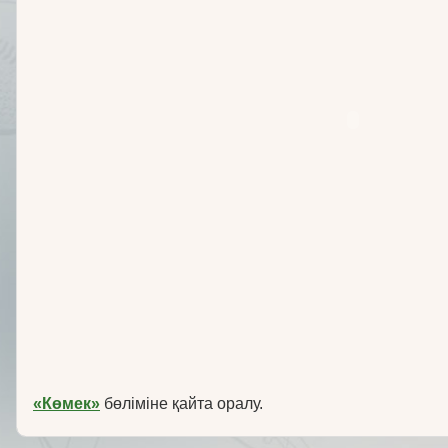
«Көмек»
бөліміне қайта оралу.