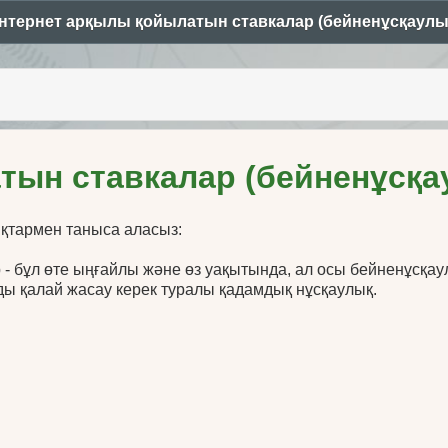
нтернет арқылы қойылатын ставкалар (бейненұсқаулы
nd contents
тын ставкалар (бейненұсқа
ықтармен таныса аласыз:
- бұл өте ыңғайлы және өз уақытында, ал осы бейненұсқа
ды қалай жасау керек туралы қадамдық нұсқаулық.