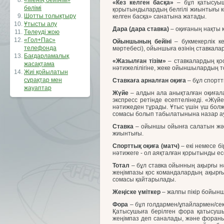
«Менің бейінім»
«Кез келген басқа»
– бұл қатысуышы
бөлімі
қорытындылардың белгілі жиынтығы көрсет
Шотты толықтыру
келген басқа» санатына жатады.
Ұтысты алу
Дара (дара ставка)
– оқиғаның нақты 
Төлеуді жою
«Гол+Пас»
Ойыншының бейіні
– букмекерлік ке
телефонда
мәртебесі), ойыншыға өзінің ставкала
Бағдарламалық
«Жазылған тізім»
– ставкалардың қо
жасақтама
нәтижелілігіне, жеке ойыншылардың то
Жиі қойылатын
сұрақтар мен
Ставкаға арналған оқиға
– бұл спортт
жауаптар
Жүйе
– алдын ала анықталған оқиғал
экспресс ретінде есептелінеді. «Жүй
нәтижеден тұрады. Ұтыс үшін үш болж
сомасы болып табылатынына назар а
Ставка
– ойыншы ойынға салатын жән
жиынтығы.
Спорттық оқиға (матч)
– екі немесе б
нәтижеге - ол аяқталған қорытынды ес
Тотал
– бұл ставка ойынның ақырғы н
жеңімпазы қос командалардың ақырғы
сомасы қайтарылады.
Жеңіске үміткер
– жалпы пікір бойынш
Фора
– бұл голдармен/ұпайлармен/сек
Қатысушыға берілген фора қатысушы
жеңімпаз деп саналады, және фораны