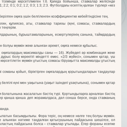
ізімінде көрсетілмеген т.б. Қағида бойынша, ставкалар желісінде
2:2; 0:1; 0:2; 1:2; 0:3; 1:3; 2:3. Футболдағы есептің қалған түрлері «кез
ілген оқиға үшін белгіленген коэффициентке көбейтіндісіне тең.
ин, құпиясөз, аты, ставкалар тарихы (күні, сомасы, ставкалардың
 теңгерім.
лдарының, бұрыштамаларының, ескертулерінің санына, таймдардың
 болуы мүмкін жеке алынған әрекет, оқиға немесе құбылыс.
і оқиғалардың максималды саны — 16). Жүйедегі әр комбинация жеке
рыс болу керектігі міндетті емес. «2/3 жүйесі», сонымен қатар, үш
 көрсетілетін мүмкін ұтыстың сомасы біруақытта максималды ұтыстың
 соманы қойып, біріктірген оқиғалардың қорытындаларын таңдаулар
лгілі күні мен уақытына (уақыт ішіндегі ұзақтығына), сонымен қатар
 болатынына жасалатын бәстің түрі. Қортындыларға арналған бәстің
ер қанша қанша деп жорамалдаса, дәл сонша берсе, онда ставканың
манда.
ылатын басымдылығы. Фора теріс, оң немесе нөлге тең болуы мүмкін.
де алынған нәтиже таңдалған қатысушының пайдасына шешілсе, ол
сыластың пайдасына болса – ставкалар ұтылады. Егер фораны есепке