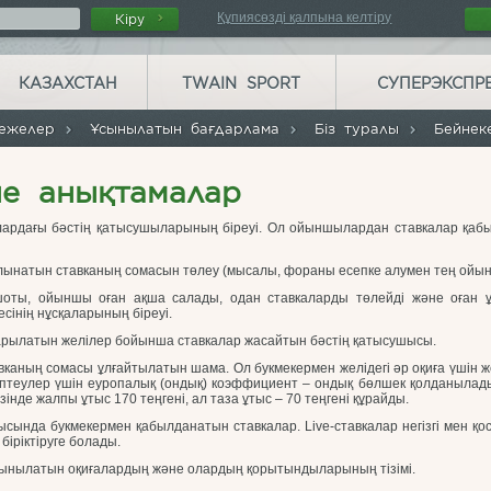
Құпиясөзді қалпына келтіру
Кіру
КАЗАХСТАН
TWAIN SPORT
СУПЕРЭКСПР
ежелер
Ұсынылатын бағдарлама
Біз туралы
Бейне
е анықтамалар
лардағы бәстің қатысушыларының біреуі. Ол ойыншылардан ставкалар қабы
лынатын ставканың сомасын төлеу (мысалы, фораны есепке алумен тең ойын 
ы, ойыншы оған ақша салады, одан ставкаларды төлейді және оған ұ
сінің нұсқаларының біреуі.
рылатын желілер бойынша ставкалар жасайтын бәстің қатысушысы.
вканың сомасы ұлғайтылатын шама. Ол букмекермен желідегі әр оқиға үшін 
септеулер үшін еуропалық (ондық) коэффициент – ондық бөлшек қолданылады
зінде жалпы ұтыс 170 теңгені, ал таза ұтыс – 70 теңгені құрайды.
сында букмекермен қабылданатын ставкалар. Live-ставкалар негізгі мен қ
біріктіруге болады.
сынылатын оқиғалардың және олардың қорытындыларының тізімі.