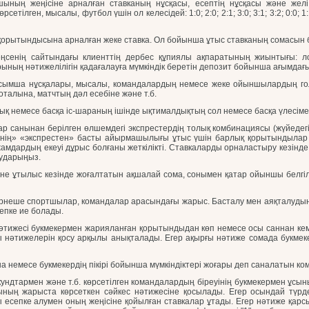
ның жеңісіне арналған ставканың нұсқасы, есептің нұсқасы және желі т
ілген, мысалы, футбол үшін ол келесідей: 1:0; 2:0; 2:1; 3:0; 3:1; 3:2; 0:0; 1:1; 
қорытындысына арналған жеке ставка. Ол бойынша ұтыс ставканың сомасын бер
ңсенің сайтындағы клиенттің дербес құпиялы ақпаратының жиынтығы: лог
рының нәтижелілігін қадағалауға мүмкіндік беретін депозит бойынша ағымдағы
сымша нұсқалары, мысалы, командалардың немесе жеке ойыншылардың го
талына, матчтың дәл есебіне және т.б.
ық немесе басқа іс-шараның ішінде ықтималдықтың сол немесе басқа үлесімен
ар санынан берілген өлшемдегі экспрестердің толық комбинациясы (жүйедег
енің» «экспрестен» басты айырмашылығы ұтыс үшін барлық қорытындылар дұ
амдардың екеуі дұрыс болғаны жеткілікті. Ставкаларды орналастыру кезінде
ударыңыз.
е ұтылыс кезінде жоғалтатын ақшалай сома, сонымен қатар ойыншы белгілі
ірнеше спортшылар, командалар арасындағы жарыс. Басталу мен аяқталудың бе
епке ие болады.
әтижесі букмекермен жарияланған қорытындыдан көп немесе осы саннан кем
 нәтижелерін қосу арқылы анықталады. Егер ақырғы нәтиже сомада букмек
а немесе букмекердің пікірі бойынша мүмкіндіктері жоғары деп саналатын ко
ундтармен және т.б. көрсетілген командалардың біреуінің букмекермен ұсын
ның жарыста көрсеткен сәйкес нәтижесіне қосылады. Егер осындай түр
 есепке алумен оның жеңісіне қойылған ставкалар ұтады. Егер нәтиже қар