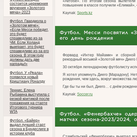
«Актобе». По итогам сезона вылетели
состоится церемония
повышение в классе получили «Елимай», 
вручения «Золотого
мяча»-2023
Kaynak:
Sports.kz
Футбол. Гвардиола о
«Золотом мяче»:
«Если Месси победит,
Футбол. Месси посвятил «
это будет
его день рождения
справедливо из-за
ЧМ. Если Холанд
выиграет, это будет
справедливо из-за его
Форвард «Интер Майами» и сборной 
сезона. В этом году
рекордный восьмой «Золотой мяч» Диего
должны дать две
награды!»
30 октября легендарному футболисту исп
Футбол. У «Реала»
Я хотел упомянуть Диего [Марадону]. Нет
появился новый
рождения, чем здесь, вокруг множества лю
Криштиану Роналду
Где бы ты ни был, Диего… с днём рождения
Теннис. Елена
Kaynak:
Soccer.ru
Рыбакина выступила с
резкой критикой после
поражения на старте
Итогового турнира
WTA
Футбол. «Фенербахче» одер
матчах сезона-2023/2024, 
Футбол. «Байер»
выдал лучший старт
сезона в Бундеслиге в
истории клуба
Стамбульский «Фенербахче» выиграл вс