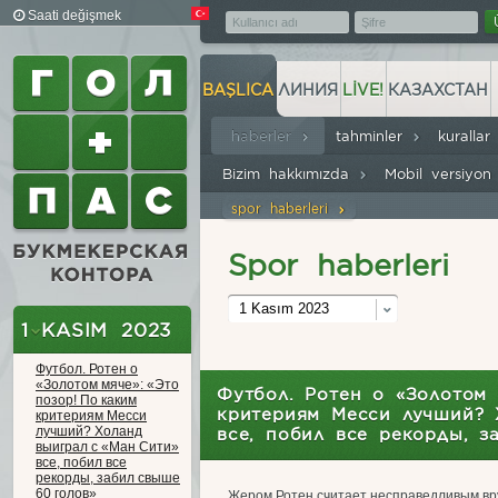
Saati değişmek
BAŞLICA
ЛИНИЯ
LIVE!
КАЗАХСТАН
haberler
tahminler
kuralla
Bizim hakkımızda
Mobil versiyo
spor haberleri
Spor haberleri
1 Kasım 2023
1 KASIM 2023
Футбол. Ротен о
«Золотом мяче»: «Это
Футбол. Ротен о «Золотом 
позор! По каким
критериям Месси лучший? 
критериям Месси
лучший? Холанд
все, побил все рекорды, з
выиграл с «Ман Сити»
все, побил все
рекорды, забил свыше
60 голов»
Жером Ротен считает несправедливым вр