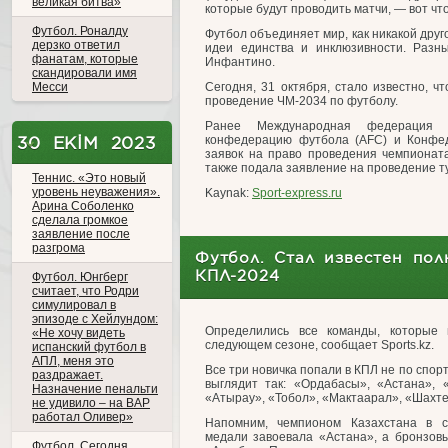
великая битва»
которые будут проводить матчи, — вот ч
Футбол. Роналду
Футбол объединяет мир, как никакой дру
дерзко ответил
идеи единства и инклюзивности. Разн
фанатам, которые
Инфантино.
скандировали имя
Месси
Сегодня, 31 октября, стало известно, ч
проведение ЧМ-2034 по футболу.
Ранее Международная федерация 
30 EKIM 2023
конфедерацию футбола (AFC) и Конфед
заявок на право проведения чемпионат
также подала заявление на проведение т
Теннис. «Это новый
уровень неуважения».
Kaynak:
Sport-express.ru
Арина Соболенко
сделала громкое
заявление после
разгрома
Футбол. Стал известен пол
КПЛ-2024
Футбол. Юнгберг
считает, что Родри
симулировал в
эпизоде с Хейлундом:
Определились все команды, которые 
«Не хочу видеть
следующем сезоне, сообщает Sports.kz.
испанский футбол в
АПЛ, меня это
Все три новичка попали в КПЛ не по спо
раздражает.
выглядит так: «Ордабасы», «Астана», 
Назначение пенальти
«Атырау», «Тобол», «Мактаарал», «Шахте
не удивило – на ВАР
работал Оливер»
Напомним, чемпионом Казахстана в с
медали завоевала «Астана», а бронзов
Футбол. Сегодня