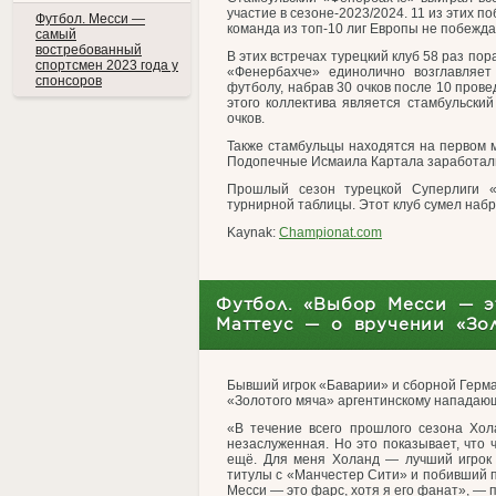
участие в сезоне-2023/2024. 11 из этих п
Футбол. Месси —
команда из топ-10 лиг Европы не побеждал
самый
востребованный
В этих встречах турецкий клуб 58 раз пор
спортсмен 2023 года у
«Фенербахче» единолично возглавляет
спонсоров
футболу, набрав 30 очков после 10 про
этого коллектива является стамбульски
очков.
Также стамбульцы находятся на первом м
Подопечные Исмаила Картала заработали 
Прошлый сезон турецкой Суперлиги «
турнирной таблицы. Этот клуб сумел набра
Kaynak:
Championat.com
Футбол. «Выбор Месси — эт
Маттеус — о вручении «Зо
Бывший игрок «Баварии» и сборной Герма
«Золотого мяча» аргентинскому напада
«В течение всего прошлого сезона Хол
незаслуженная. Но это показывает, что 
ещё. Для меня Холанд — лучший игрок 
титулы с «Манчестер Сити» и побивший п
Месси — это фарс, хотя я его фанат», — п