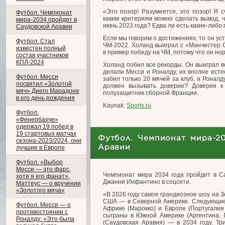
«Это позор! Разумеется, это позор! Я 
Футбол. Чемпионат
каким критериям можно сделать вывод, ч
мира-2034 пройдет в
июнь 2023 года? Едва ли есть какие-либо
Саудовской Аравии
Если мы говорим о достижениях, то он ус
Футбол. Стал
ЧМ-2022. Холанд выиграл с «Манчестер Си
известен полный
в пример победу на ЧМ, потому что он но
состав участников
КПЛ-2024
Холанд побил все рекорды. Он выиграл вс
делали Месси и Роналду, их вполне ест
Футбол. Месси
забил только 20 мячей за клуб, а Роналд
посвятил «Золотой
должен вызывать доверие? Доверия к
мяч» Диего Марадоне
полузащитник сборной Франции.
в его день рождения
Kaynak:
Sports.ru
Футбол.
«Фенербахче»
одержал 19 побед в
19 стартовых матчах
Футбол. Чемпионат мира-2
сезона-2023/2024, они
Аравии
лучшие в Европе
Футбол. «Выбор
Месси — это фарс,
Чемпионат мира 2034 года пройдет в С
хотя я его фанат».
Джанни Инфантино в соцсети.
Маттеус — о вручении
«Золотого мяча»
«В 2026 году самое грандиозное шоу на З
США — в Северной Америке. Следующие 
Футбол. Месси — о
Африке (Марокко) и Европе (Португалия
противостоянии с
сыграны в Южной Америке (Аргентина, П
Роналду: «Это была
(Саудовская Аравия) — в 2034 году. Три